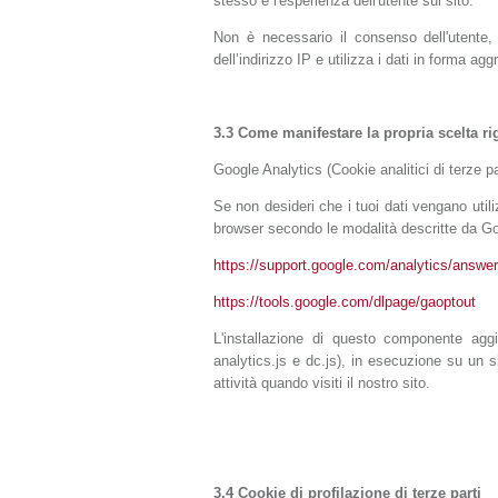
stesso e l'esperienza dell'utente sul sito.
Non è necessario il consenso dell'utente
dell’indirizzo IP e utilizza i dati in forma agg
3.3 Come manifestare la propria scelta rig
Google Analytics (Cookie analitici di terze pa
Se non desideri che i tuoi dati vengano util
browser secondo le modalità descritte da Goo
https://support.google.com/analytics/answe
https://tools.google.com/dlpage/gaoptout
L'installazione di questo componente agg
analytics.js e dc.js), in esecuzione su un s
attività quando visiti il nostro sito.
3.4 Cookie di profilazione di terze parti