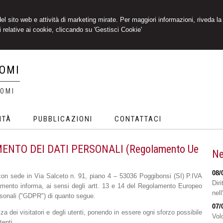
 del sito web e attività di marketing mirate. Per maggiori informazioni, riveda la
 relative ai cookie, cliccando su 'Gestisci Cookie'
IOMI
IOMI
ITÀ
PUBBLICAZIONI
CONTATTACI
NTO DEI DATI PERSONALI (Regolamento Ue
Ne
08/
 con sede in Via Salceto n. 91, piano 4 – 53036 Poggibonsi (SI) P.IVA
Diri
ttamento informa, ai sensi degli artt. 13 e 14 del Regolamento Europeo
nell
ersonali ("GDPR") di quanto segue.
07/
ezza dei visitatori e degli utenti, ponendo in essere ogni sforzo possibile
Volo
tenti.