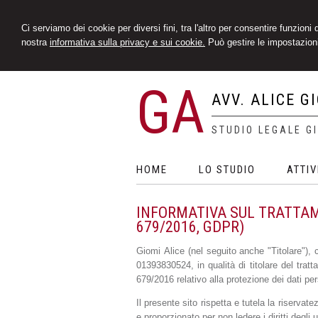
Ci serviamo dei cookie per diversi fini, tra l'altro per consentire funzioni
nostra
informativa sulla privacy e sui cookie.
Può gestire le impostazioni
GA
AVV. ALICE G
STUDIO LEGALE G
HOME
LO STUDIO
ATTIV
INFORMATIVA SUL TRATTAME
679/2016, GDPR)
Giomi Alice (nel seguito anche "Titolare"),
01393830524, in qualità di titolare del tra
679/2016 relativo alla protezione dei dati p
Il presente sito rispetta e tutela la riservat
e proporzionato per non ledere i diritti degli u