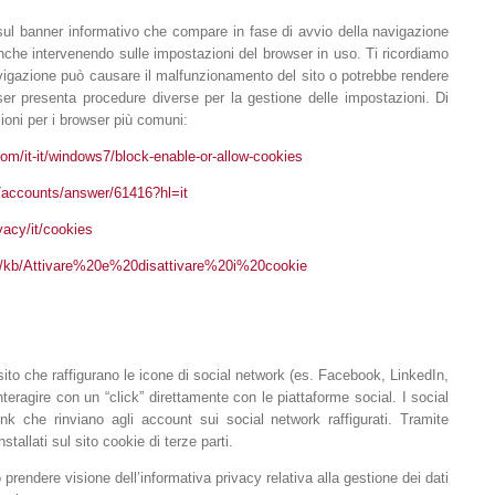
 sul banner informativo che compare in fase di avvio della navigazione
e anche intervenendo sulle impostazioni del browser in uso. Ti ricordiamo
navigazione può causare il malfunzionamento del sito o potrebbe rendere
wser presenta procedure diverse per la gestione delle impostazioni. Di
ioni per i browser più comuni:
om/it-it/windows7/block-enable-or-allow-cookies
/accounts/answer/61416?hl=it
vacy/it/cookies
g/it/kb/Attivare%20e%20disattivare%20i%20cookie
l sito che raffigurano le icone di social network (es. Facebook, LinkedIn,
teragire con un “click” direttamente con le piattaforme social. I social
nk che rinviano agli account sui social network raffigurati. Tramite
nstallati sul sito cookie di terze parti.
 prendere visione dell’informativa privacy relativa alla gestione dei dati