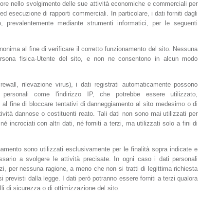
nitore nello svolgimento delle sue attività economiche e commerciali per
ed esecuzione di rapporti commerciali. In particolare, i dati forniti dagli
o, prevalentemente mediante strumenti informatici, per le seguenti
ima al fine di verificare il corretto funzionamento del sito. Nessuna
persona fisica-Utente del sito, e non ne consentono in alcun modo
rewall, rilevazione virus), i dati registrati automaticamente possono
ersonali come l'indirizzo IP, che potrebbe essere utilizzato,
 al fine di bloccare tentativi di danneggiamento al sito medesimo o di
ività dannose o costituenti reato. Tali dati non sono mai utilizzati per
né incrociati con altri dati, né forniti a terzi, ma utilizzati solo a fini di
onamento sono utilizzati esclusivamente per le finalità sopra indicate e
sario a svolgere le attività precisate. In ogni caso i dati personali
erzi, per nessuna ragione, a meno che non si tratti di legittima richiesta
asi previsti dalla legge. I dati però potranno essere forniti a terzi qualora
li di sicurezza o di ottimizzazione del sito.