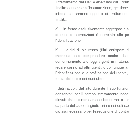
Il trattamento dei Dati è effettuato dal For
finalità connesse all'instaurazione, gestione 
interessati saranno oggetto di trattament
finalità:
a) in forma esclusivamente aggregata e anon
di queste informazioni è correlata alla 
l'identificazione.
b) a fini di sicurezza (filtri antispam, fi
eventualmente comprendere anche dati p
conformemente alle leggi vigenti in materia,
recare danno ad altri utenti, o comunque att
l'identificazione o la profilazione dell'utente, 
tutela del sito e dei suoi utenti.
I dati raccolti dal sito durante il suo funzi
conservati per il tempo strettamente neces
rilevati dal sito non saranno forniti mai a t
da parte dell'autorità giudiziaria e nei soli c
ciò sia necessario per l'esecuzione di control