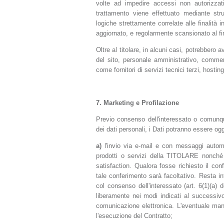
volte ad impedire accessi non autorizzati
trattamento viene effettuato mediante str
logiche strettamente correlate alle finalità 
aggiornato, e regolarmente scansionato al fine
Oltre al titolare, in alcuni casi, potrebbero 
del sito, personale amministrativo, commerc
come fornitori di servizi tecnici terzi, host
7.
Marketing e Profilazione
Previo consenso dell'interessato o comunque
dei dati personali, i Dati potranno essere ogg
a)
l'invio via e-mail e con messaggi automat
prodotti o servizi della TITOLARE nonché 
satisfaction. Qualora fosse richiesto il conf
tale conferimento sarà facoltativo. Resta in
col consenso dell'interessato (art. 6(1)(a
liberamente nei modi indicati al successivo
comunicazione elettronica. L'eventuale ma
l'esecuzione del Contratto;