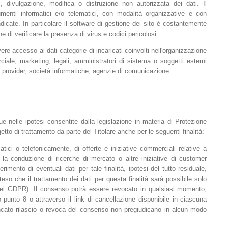
, divulgazione, modifica o distruzione non autorizzata dei dati. Il
umenti informatici e/o telematici, con modalità organizzative e con
indicate. In particolare il software di gestione dei sito è costantemente
 di verificare la presenza di virus e codici pericolosi.
avere accesso ai dati categorie di incaricati coinvolti nell'organizzazione
iale, marketing, legali, amministratori di sistema o soggetti esterni
ing provider, società informatiche, agenzie di comunicazione.
 nelle ipotesi consentite dalla legislazione in materia di Protezione
etto di trattamento da parte del Titolare anche per le seguenti finalità:
ici o telefonicamente, di offerte e iniziative commerciali relative a
la conduzione di ricerche di mercato o altre iniziative di customer
erimento di eventuali dati per tale finalità, ipotesi del tutto residuale,
teso che il trattamento dei dati per questa finalità sarà possibile solo
) del GDPR). Il consenso potrà essere revocato in qualsiasi momento,
 punto 8 o attraverso il link di cancellazione disponibile in ciascuna
ncato rilascio o revoca del consenso non pregiudicano in alcun modo