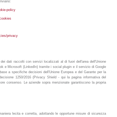
inviano:
okie-policy
cookies
cies/privacy
ei dati raccolti con servizi localizzati al di fuori dell'area dell'Unione
 e Microsoft (LinkedIn) tramite i social plugin e il servizio di Google
n base a specifiche decisioni dell'Unione Europea e del Garante per la
a decisione 1250/2016 (Privacy Shield - qui la pagina informativa del
eriore consenso. Le aziende sopra menzionate garantiscono la propria
in maniera lecita e corretta, adottando le opportune misure di sicurezza